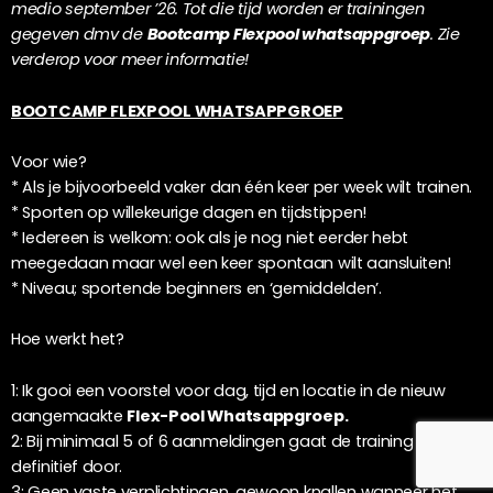
medio september ’26. Tot die tijd worden er trainingen
gegeven dmv de
Bootcamp Flexpool whatsappgroep
. Zie
verderop voor meer informatie!
BOOTCAMP FLEXPOOL WHATSAPPGROEP
Voor wie?
* Als je bijvoorbeeld vaker dan één keer per week wilt trainen.
* Sporten op willekeurige dagen en tijdstippen!
* Iedereen is welkom: ook als je nog niet eerder hebt
meegedaan maar wel een keer spontaan wilt aansluiten!
* ⁠Niveau; sportende beginners en ‘gemiddelden’.
Hoe werkt het?
1: Ik gooi een voorstel voor dag, tijd en locatie in de nieuw
aangemaakte
Flex-Pool Whatsappgroep.
2: Bij minimaal 5 of 6 aanmeldingen gaat de training
definitief door.
3: Geen vaste verplichtingen, gewoon knallen wanneer het